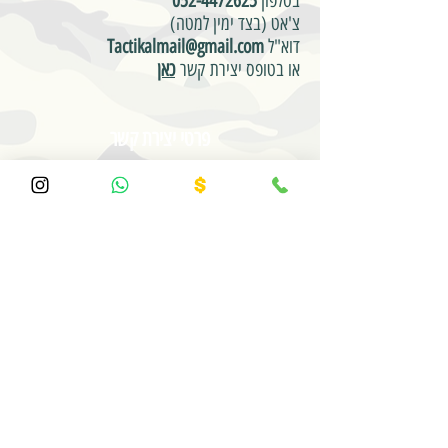
בטלפון
052-4472625
צ'אט (בצד ימין למטה)
דוא"ל
Tactikalmail@gmail.com
או בטופס יצירת קשר
כאן
פרטי יצירת קשר
טלפון/וואטסאפ : 0524472625
באר-שבע /ראשל"צ
Tactikalmail@gmail.com
שעות פעילות
א'-ה' -
09:00-20:00
ו' וערבי חג -
09:00-14:00
©
כל הזכויות שמורות לטקטי-קל
2018-2025