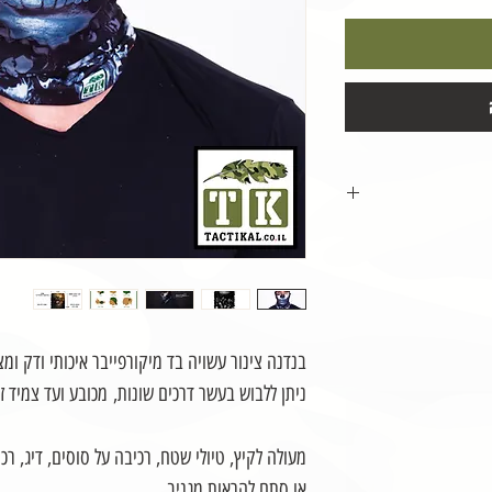
 באר-שבע/תל-אביב
בנדנה צינור עשויה בד מיקורפייבר איכותי ודק ו
ניתן ללבוש בעשר דרכים שונות, מכובע ועד צמיד זי
שילוח החבילה
מעולה לקיץ, טיולי שטח, רכיבה על סוסים, דיג, 
או סתם להראות מגניב