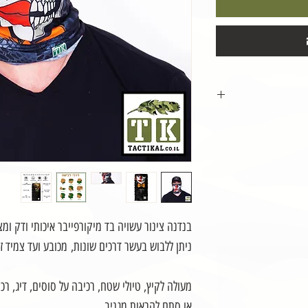
 באר-שבע/תל-אביב
בנדנה צינור עשויה בד מיקורפייבר איכותי ודק ו
שילוח החבילה
ניתן ללבוש בעשר דרכים שונות, מכובע ועד צמיד זי
מעולה לקיץ, טיולי שטח, רכיבה על סוסים, דיג, 
או סתם להראות מגניב