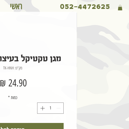
ראשי
052-4472625
מגן טקטיקל בעיצוב
מק"ט: TK-HNH
כמות
*