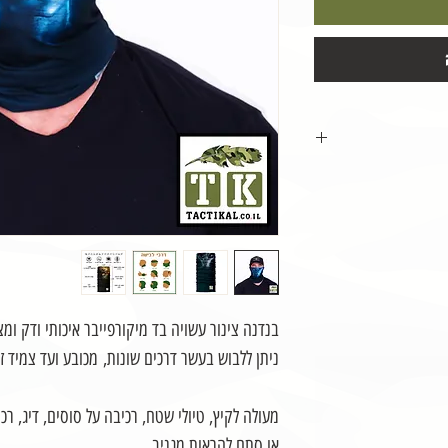
 באר-שבע/תל-אביב
בנדנה צינור עשויה בד מיקורפייבר איכותי ודק ו
שילוח החבילה
ניתן ללבוש בעשר דרכים שונות, מכובע ועד צמיד זי
מעולה לקיץ, טיולי שטח, רכיבה על סוסים, דיג, 
או סתם להראות מגניב