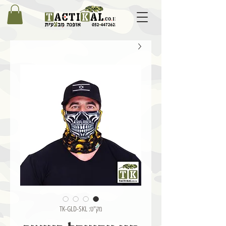
מק"ט: TK-GLD-SKL