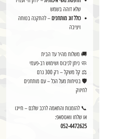
הדפסת משי איכותית
– ירוק חי ועמיד
שלא דוהה בשמש
כולל זוג מותחנים
– להתקנה בטוחה
ויציבה
🚚 משלוח מהיר עד הבית
🧼 ניתן לכיבוס ושימוש רב-פעמי
⚖️ קל משקל – רק 300 גרם
🛡️ בטיחות מעל הכל – עם מותחנים
לחיזוק
📞 להזמנות והתאמה לרכב שלכם – חייגו
או שלחו וואטסאפ:
052-4472625