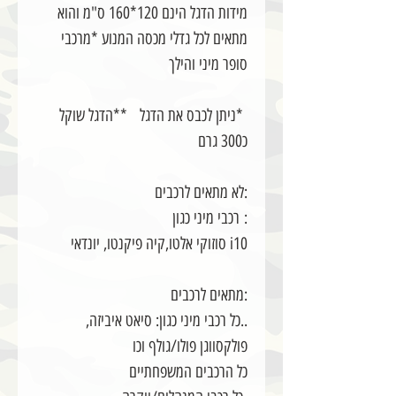
מידות הדגל הינם 120*160 ס"מ והוא
מתאים לכל גדלי מכסה המנוע *מרכבי
סופר מיני והילך
*ניתן לכבס את הדגל **הדגל שוקל
כ300 גרם
:לא מתאים לרכבים
: רכבי מיני כגון
i10 סוזוקי אלטו,קיה פיקנטו, יונדאי
:מתאים לרכבים
..כל רכבי מיני כגון: סיאט איביזה,
פולקסווגן פולו/גולף וכו
כל הרכבים המשפחתיים