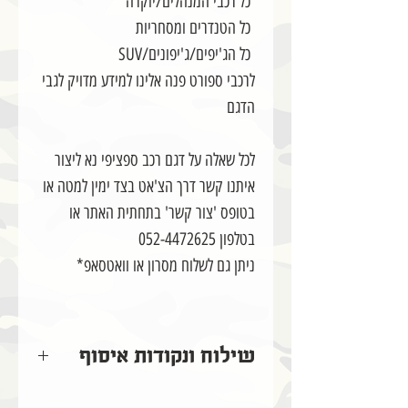
כל רכבי המנהלים/יוקרה
כל הטנדרים ומסחריות
כל הג'יפים/ג'יפונים/SUV
לרכבי ספורט פנה אלינו למידע מדויק לגבי
הדגם
לכל שאלה על דגם רכב ספציפי נא ליצור
איתנו קשר דרך הצ'אט בצד ימין למטה או
בטופס 'צור קשר' בתחתית האתר או
בטלפון 052-4472625
ניתן גם לשלוח מסרון או וואטסאפ*
שילוח ונקודות איסוף
שילוח ונקודות איסוף