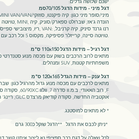
:ישנם שלושה גדלים
דגל מיני - מידות הדגל 70/105סמ
טויוטה סיינה, קרייזלר פסיפיקה, מקסוס 5 וכל רכב עם מכסה מנוע קצר מהרגיל.
דגל רגיל – מידות הדגל 110x150 ס"מ
מתאים לרוב הרכבים בשוק עם מכסה מנוע סטנדרטי כג
משפחתיות קטנות, SUV ומנהלים.
דגל ענק – מידות הגדל 120x165 ס"מ
F, רוב האאודי, ב.מ.וו 
אוקטביה החדשה, סקודה קודיאק מרצדס GLC, ריינג' רובר איווק, וכו​.
* לא מתאים למוסטנג.
*ניתן לכבס את הדגל **הדגל שוקל כ300 גרם
לכל שאלה על דגם רכב ספציפי נא ליצור איתנו קשר דר