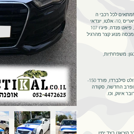
מתאים לכל רכבי הMINI VAN/VAN/מיני/סופר מיני כגון: קיה פיקנטו, סוזוקי
אלטו, יונדאי i10, טויוטה יאריס, MINI, הונדה ג'אז, שברולט ספארק/סוניק, קיה
ריו, מיצובישי ספייס, פיאט פנדה, פיג'ו 107, VAN: רנו גרנד סיניק, קיה קרניבל,
ון: משפחתיות,
מתאים לרכבים עם מכסה מנוע גדול מהרגיל כגון: שברולט סילברדו, פורד 150-
סדרה 7, וולוו 60/90XC, סקודה סופרב החדשה, סקודה
ך הצ'אט בצד ימין