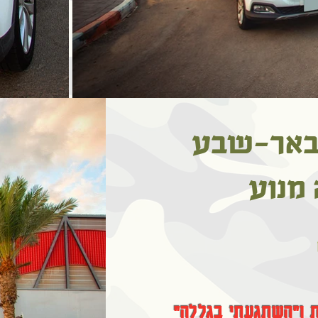
 באר-שבע
מנוע
ת ו"השתגעתי בגללה"