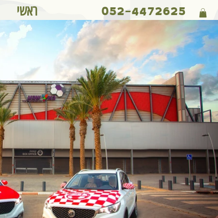
ראשי
052-4472625