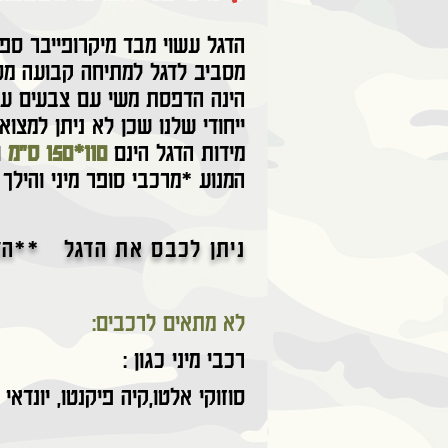
הדגל עשוי מבד מיקרופייבר ספנ
מסביב לדגל למתיחה קבועה מס
הינה הדפסת משי עם צבעים עמי
ייחודי שלנו שכן לא ניתן למצו
מידות הדגל הינם
110*150 ס"מ
ו
המנוע *מרכבי סופר מיני והילך
*ניתן לכבס את הדגל **הדגל שו
:לא מתאים לרכבים
: רכבי מיני כגון
i10 סוזוקי אלטו,קיה פיקנטו, יונדאי